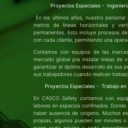
Proyectos Especiales - ingenieri
En los últimos años, nuestro personal 
metros de lineas horizontales y ver
permanentes. Esto incluye procesos de d
con cada cliente, permitiendo una operac
Contamos con equipos de las marcas
mercado global pra instalar lineas de v
garantizar el óptimo desarrollo de sus 
sus trabajadores cuando realicen trabajo
Proyectos Especiales - Trabajo en
En CASCO Safety contamos con equipo
labores en espacios confinados. Donde
haber ausencia de oxigeno. Muchos esp
propias, algunos pueden ser moviles o s
razon cada equipo y cada procedimien