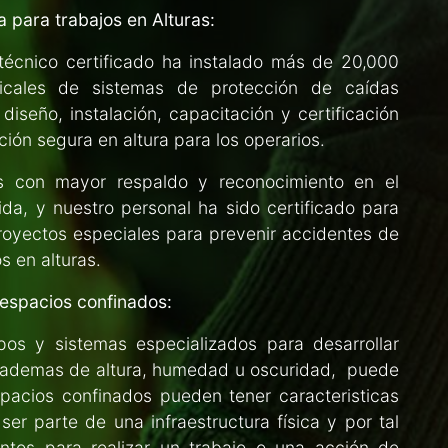
a para trabajos en Alturas:
técnico certificado ha instalado más de 20,000
ticales de sistemas de protección de caídas
iseño, instalación, capacitación y certificación
ión segura en altura para los operarios.
 con mayor respaldo y reconocimiento en el
ida, y nuestro personal ha sido certificado para
proyectos especiales para prevenir accidentes de
s en alturas.
 espacios confinados:
s y sistemas especializados para desarrollar
 ademas de altura, humedad u oscuridad, puede
acios confinados pueden tener caracteristicas
er parte de una infraestructura física y por tal
tos para realizar un trabajo o una acción de